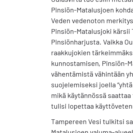
Pinsiön-Matalusjoen kohda
Veden vedenoton merkitys
Pinsiön-Matalusjoki kärsi
Pinsiönharjusta. Vaikka Ou
raakkujokien tärkeimmäks
kunnostamisen, Pinsiön-Ma
vähentämistä vähintään yh
suojelemiseksi joella “yhtä
mikä käytännössä saattaa 
tulisi lopettaa käyttövete
Tampereen Vesi tulkitsi s
Matalusjoen valuma-aluee