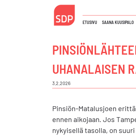
Siirry
sisältöön
ETUSIVU
SAANA KUUSIPALO
PINSIÖNLÄHTEEN
UHANALAISEN 
3.2.2026
Pinsiön-Matalusjoen eritt
ennen aikojaan. Jos Tampe
nykyisellä tasolla, on suur