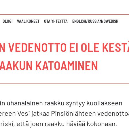
BLOGI
VAALIKONEET
OTA YHTEYTTÄ
ENGLISH/RUSSIAN/SWEDISH
 VEDENOTTO EI OLE KESTÄ
RAAKUN KATOAMINEN
äin uhanalainen raakku syntyy kuollakseen
reen Vesi jatkaa Pinsiönlähteen vedenotto
i riski, että joen raakku häviää kokonaan.