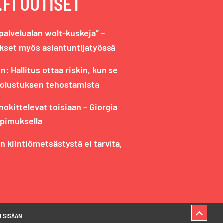
FI UUTISET
ipalvelualan wolt-kuskeja” –
ukset myös asiantuntijatyössä
: Hallitus ottaa riskin, kun se
olustuksen tehostamista
 nokittelevat toisiaan – Giorgia
pimuksella
n kiintiömetsästystä ei tarvita,
U SISÄÄN