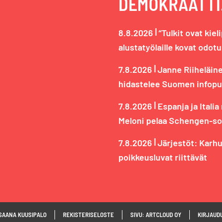
DEMOKRAATTI.
|
8.8.2026
“Tulkit ovat kiel
alustatyölaille kovat odot
|
7.8.2026
Janne Riiheläinen
hidastelee Suomen infopu
|
7.8.2026
Espanja ja Italia
Meloni pelaa Schengen-so
|
7.8.2026
Järjestöt: Karhu
poikkeusluvat riittävät
SAANA KUUSIPALO
REKISTERISELOSTE
SIVU: ARTCLOUD OY
KIRJAUD