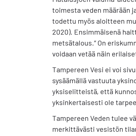
toimesta veden määrään ja
todettu myös aloitteen mu
2020). Ensimmäisenä haitt
metsätalous.” On eriskumm
voidaan vetää näin erilais
Tampereen Vesi ei voi siv
sysäämällä vastuuta yksin
yksiselitteistä, että kunnos
yksinkertaisesti ole tarpee
Tampereen Veden tulee vä
merkittävästi vesistön tila