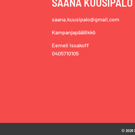
SAANA KUUSIPALO
saana.kuusipalo@gmail.com
Kampanjapäällikkö
Eemeli Issakoff
0405710105
© 2026 