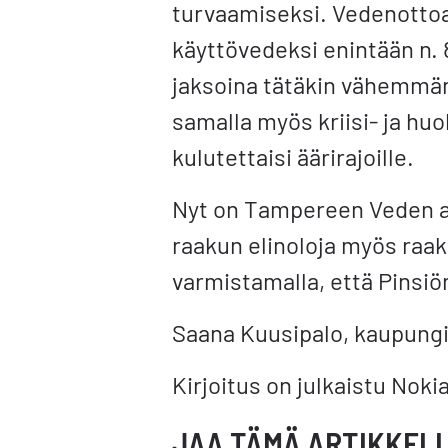
turvaamiseksi. Vedenottoa 
käyttövedeksi enintään n. 
jaksoina tätäkin vähemmä
samalla myös kriisi- ja hu
kulutettaisi äärirajoille.
Nyt on Tampereen Veden ai
raakun elinoloja myös raak
varmistamalla, että Pinsiön
Saana Kuusipalo, kaupungi
Kirjoitus on julkaistu Noki
JAA TÄMÄ ARTIKKELI