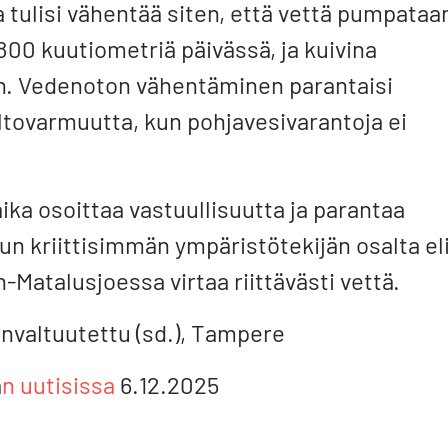
tulisi vähentää siten, että vettä pumpataa
800 kuutiometriä päivässä, ja kuivina
n. Vedenoton vähentäminen parantaisi
oltovarmuutta, kun pohjavesivarantoja ei
ka osoittaa vastuullisuutta ja parantaa
un kriittisimmän ympäristötekijän osalta el
-Matalusjoessa virtaa riittävästi vettä.
nvaltuutettu (sd.), Tampere
a
n uutisissa
6.12.2025