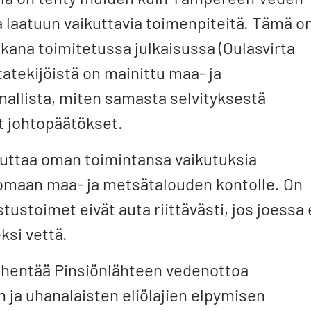
 laatuun vaikuttavia toimenpiteitä. Tämä o
kana toimitetussa julkaisussa (Oulasvirta
atekijöistä on mainittu maa- ja
allista, miten samasta selvityksestä
et johtopäätökset.
uuttaa oman toimintansa vaikutuksia
omaan maa- ja metsätalouden kontolle. On
tustoimet eivät auta riittävästi, jos joessa 
ksi vettä.
hentää Pinsiönlähteen vedenottoa
n ja uhanalaisten eliölajien elpymisen