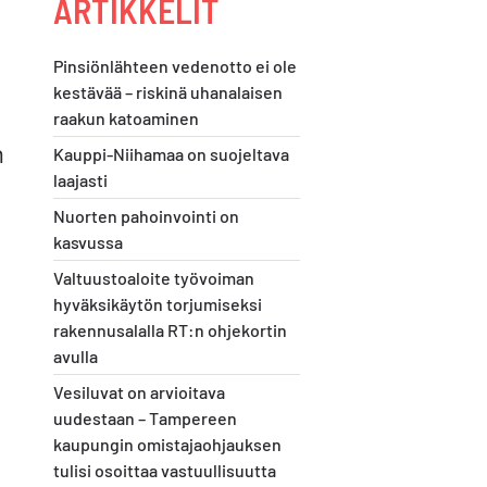
ARTIKKELIT
Pinsiönlähteen vedenotto ei ole
kestävää – riskinä uhanalaisen
raakun katoaminen
n
Kauppi-Niihamaa on suojeltava
laajasti
Nuorten pahoinvointi on
kasvussa
Valtuustoaloite työvoiman
hyväksikäytön torjumiseksi
rakennusalalla RT:n ohjekortin
avulla
Vesiluvat on arvioitava
uudestaan – Tampereen
kaupungin omistajaohjauksen
tulisi osoittaa vastuullisuutta