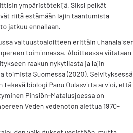
ttisin ympäristötekijä. Siksi pelkät
ät riitä estämään lajin taantumista
to jatkuu ennallaan.
ssa valtuustoaloitteen erittäin uhanalaise
pereen toiminnassa. Aloitteessa viitataan
tykseen raakun nykytilasta ja lajin
sta toimista Suomessa (2020). Selvityksessä
tekevä biologi Panu Oulasvirta arvioi, että
ntyminen Pinsiön-Matalusjoessa on
pereen Veden vedenoton alettua 1970-
ätalouden vaikutukset vesistöön, mutta