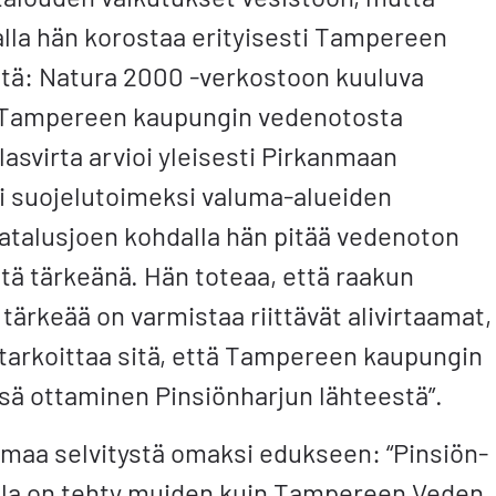
lla hän korostaa erityisesti Tampereen
tä: Natura 2000 -verkostoon kuuluva
i Tampereen kaupungin vedenotosta
lasvirta arvioi yleisesti Pirkanmaan
i suojelutoimeksi valuma-alueiden
talusjoen kohdalla hän pitää vedenoton
tä tärkeänä. Hän toteaa, että raakun
 tärkeää on varmistaa riittävät alivirtaamat,
tarkoittaa sitä, että Tampereen kaupungin
nsä ottaminen Pinsiönharjun lähteestä”.
amaa selvitystä omaksi edukseen: “Pinsiön-
lla on tehty muiden kuin Tampereen Veden