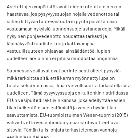
Asetettujen ympäristötavoitteiden toteuttaminen on
haastavaa, jos pysyvyyssuojan nojalla vedenottoa tai
siihen liittyvää tuotevastuuta ei pyritä päivittämään
vastaamaan nykyisiä luonnonsuojelustandardeja. Mikäli
nykyinen pohjavedenotto noudattaa tarkasti ja
läpinäkyvästi uudistettua ja kattavampaa
vastuullisuuteen ohjaavaa lainsäädäntöä, lupien
uudelleen arvioinnin ei pitäisi muodostaa ongelmaa.
Suomessa vesiluvat ovat perinteisesti olleet pysyviä,
mikä tarkoittaa sitä, että kerran myönnetty lupa on
toistaiseksi voimassa, ilman velvollisuutta tarkastella sitä
uudelleen. Tämä pysyvyyssuoja on kuitenkin ristiriidassa
EU:n vesipuitedirektiivin kanssa, joka edellyttää vesien
tilan heikentämisen estämistä ja vesien hyvän tilan
saavuttamista. EU-tuomioistuimen Weser-tuomio (2015)
vahvisti, että vesienhoidon ympäristötavoitteet ovat
sitovia. Tämän tulisi ohjata tarkastelemaan vanhoja
vesilupia uudelleen.