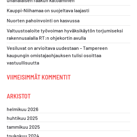
uhanalaisen raakun katoaminen
Kauppi-Niihamaa on suojeltava laajasti
Nuorten pahoinvointi on kasvussa
Valtuustoaloite työvoiman hyväksikäytön torjumiseksi
rakennusalalla RT:n ohjekortin avulla
Vesiluvat on arvioitava uudestaan – Tampereen
kaupungin omistajaohjauksen tulisi osoittaa
vastuullisuutta
VIIMEISIMMÄT KOMMENTIT
ARKISTOT
helmikuu 2026
huhtikuu 2025
tammikuu 2025
toukokuu 2024