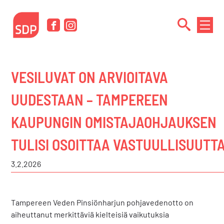
Siirry
sisältöön
NÄYTÄ
Facebook
Instagram
TAI
PIILOT
VALIK
VESILUVAT ON ARVIOITAVA
UUDESTAAN – TAMPEREEN
KAUPUNGIN OMISTAJAOHJAUKSEN
TULISI OSOITTAA VASTUULLISUUTT
3.2.2026
Tampereen Veden Pinsiönharjun pohjavedenotto on
aiheuttanut merkittäviä kielteisiä vaikutuksia