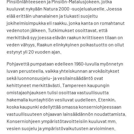
Pinsiönlähteeseen ja Pinsiön-Matalusjokeen, jotka
kuuluvat nykyään Natura 2000 -suojelualueelle. Joessa
elää erittäin uhanalainen ja tiukasti suojeltu
jokihelmisimpukka eli raakku, jonka kanta on romahtanut
vedenoton jälkeen. Tutkimukset osoittavat, että
merkittävä syy joessa elävän raakun kriittiseen tilaan on
veden vähyys. Raakun elinkykyinen poikastuotto on ollut
estynyt yli 20 vuoden ajan.
Pohjavettä pumpataan edelleen 1960-luvulla myönnetyn
luvan perusteella, vaikka yhteiskunnan arvokäsitykset
sekä luonnonsuojelu- ja vesilainsäädäntö ovat
kehittyneet merkittävästi. Tampereen kaupungin
omistajaohjauksen tulisi osoittaa vastuullisuutta
hakemalla kuntayhtiön vesiluvat uudelleen. Etenkin,
koska kaupunki edellyttää omassa konserniohjeessaan
vastuullisuuteen ohjaavan lainsäädännön noudattamista.
Konserniohjeen ympäristötavoitteisiin kuuluvat mm.
vesien suojelu ja ympäristövaikutusten arvioiminen.