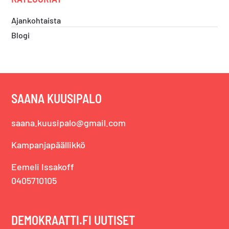
Ajankohtaista
Blogi
SAANA KUUSIPALO
saana.kuusipalo@gmail.com
Kampanjapäällikkö
Eemeli Issakoff
0405710105
DEMOKRAATTI.FI UUTISET