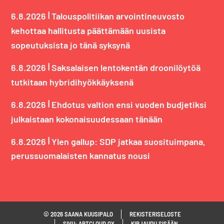
|
6.8.2026
Talouspolitiikan arvointineuvosto
kehottaa hallitusta päättämään uusista
sopeutuksista jo tänä syksynä
|
6.8.2026
Saksalaisen lentokentän droonilöytöä
tutkitaan hybridihyökkäyksenä
|
6.8.2026
Ehdotus valtion ensi vuoden budjetiksi
julkaistaan kokonaisuudessaan tänään
|
6.8.2026
Ylen gallup: SDP jatkaa suosituimpana,
perussuomalaisten kannatus nousi
© 2026 SAANA KUUSIPALO
REKISTERISELOSTE
SIVU: ARTCLOUD OY
KIRJAUDU SISÄÄN